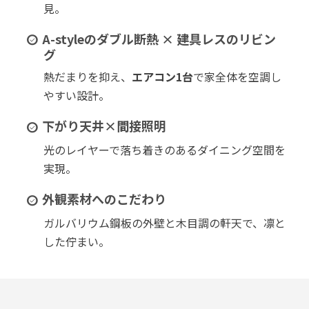
見。
A-styleのダブル断熱 × 建具レスのリビン
グ
熱だまりを抑え、
エアコン1台
で家全体を空調し
やすい設計。
下がり天井×間接照明
光のレイヤーで落ち着きのあるダイニング空間を
実現。
外観素材へのこだわり
ガルバリウム鋼板の外壁と木目調の軒天で、凛と
した佇まい。