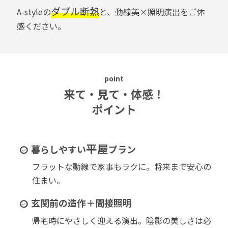
ダブル断熱
A-styleの
と、動線美×照明演出をご体
感ください。
point
来て・見て・体感！
ポイント
平屋
暮らしやすい
プラン
フラットな動線で家事もラクに。将来まで安心の
住まい。
玄関前の造作＋間接照明
帰宅時にやさしく迎える演出。陰影の美しさは必