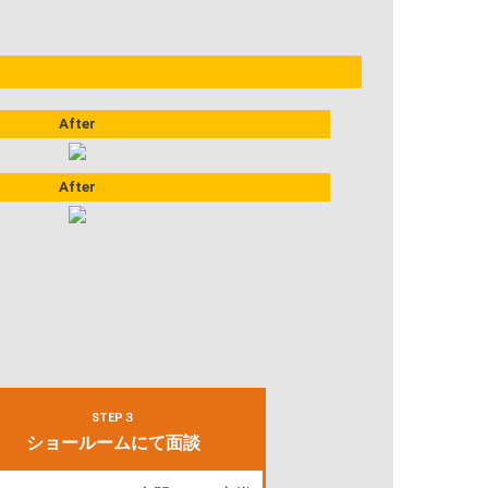
After
After
STEP３
ショールームにて面談