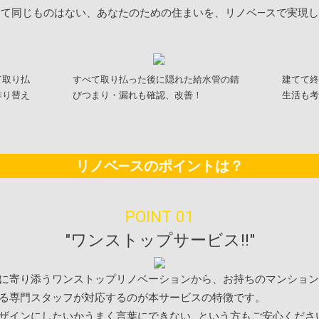
して同じものはない、あなたのための住まいを、リノベ―スで実現し
て取り払
すべて取り払った後に隠れた給水管の錆
建てて終
作り替え
びつまり・漏れも確認、改善！
生活も考
リノベ―スのポイントは？
POINT 01
"ワンストップサービス!!"
に寄り添うワンストップリノベーションから、お持ちのマンション
る専門スタッフが対応するのが本サービスの特徴です。
ザインにしたいかうまく言葉にできない…という方もご安心くださ