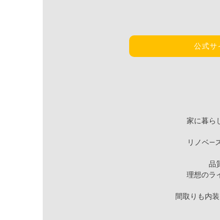
公式サ
家に暮ら
リノベ―
品
理想のラ
間取りも内装