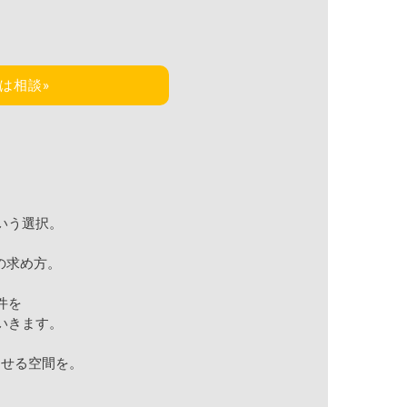
は相談»
いう選択。
の求め方。
件を
いきます。
らせる空間を。