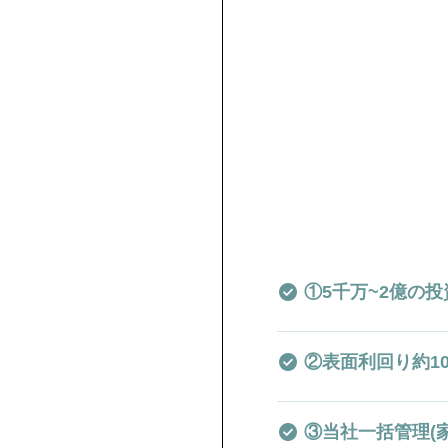
①5千万~2億の
②表面利回り約1
③当社一括管理(