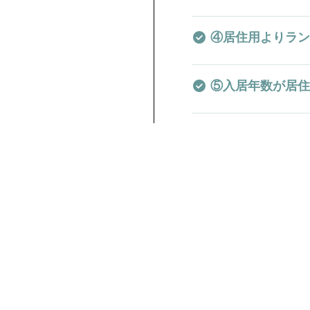
④居住用よりラン
⑤入居年数が居住
⑥家賃保証と一括