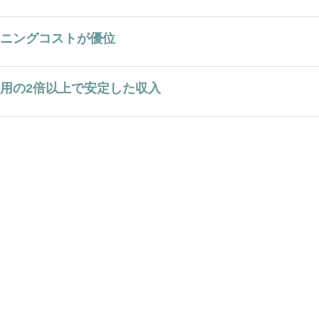
ニングコストが優位
用の2倍以上で安定した収入
管理のサブリース
内覧会を予約する
expand_more