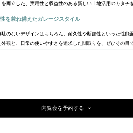
」を両立した、実用性と収益性のある新しい土地活用のカタチ
性を兼ね備えたガレージスタイル
無駄のないデザインはもちろん、耐久性や断熱性といった性能
た外観と、日常の使いやすさを追求した間取りを、ぜひその目
内覧会を予約する
expand_more