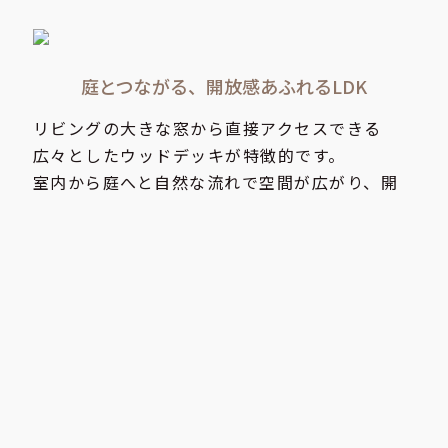
庭とつながる、開放感あふれるLDK
リビングの大きな窓から直接アクセスできる
広々としたウッドデッキが特徴的です。
室内から庭へと自然な流れで空間が広がり、開
放感のある暮らしを実現できます。
光とつながる、大空間LDKのある暮らし
開放感を最大限に活かした空間設計により、リ
ビング・ダイニング・キッチンがひとつながり
の大空間に。
窓から差し込む自然光が家全体を包み込み、ど