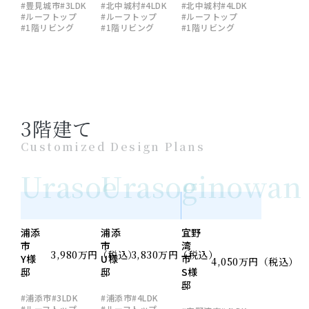
#豊見城市
#3LDK
#北中城村
#4LDK
#北中城村
#4LDK
#ルーフトップ
#ルーフトップ
#ルーフトップ
#1階リビング
#1階リビング
#1階リビング
3階建て
Customized Design Plans
Urasoe
Urasoe
ginowan
浦添
浦添
宜野
市
市
湾
3,980万円（税込）
3,830万円（税込）
Y様
U様
市
4,050万円（税込）
邸
邸
S様
邸
#浦添市
#3LDK
#浦添市
#4LDK
#ルーフトップ
#ルーフトップ