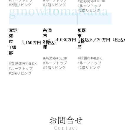
#宜野湾市
#4LDK
ginowan
Itoman
Naha
#2階リビング
#2階リビング
#ルーフトップ
#2階リビング
宜野
糸満
那覇
湾
市
市
4,030万円（税込）
3,620万円（税込）
市
S様
U様
4,150万円（税込）
T様
邸
邸
邸
#糸満市
#3LDK
#那覇市
#4LDK
#ルーフトップ
#ルーフトップ
#宜野湾市
#4LDK
#2階リビング
#2階リビング
#ルーフトップ
#2階リビング
お問合せ
Contact