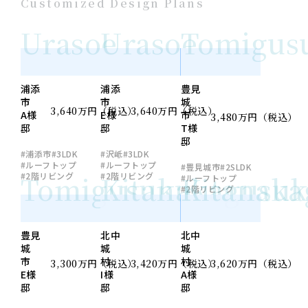
Customized Design Plans
Urasoe
Urasoe
Tomigus
浦添
浦添
豊見
市
市
城
3,640万円（税込）
3,640万円（税込）
A様
E様
市
3,480万円（税込）
邸
邸
T様
邸
#浦添市
#3LDK
#沢岻
#3LDK
#ルーフトップ
#ルーフトップ
#豊見城市
#2SLDK
Tomigusuku
Kitanakagusu
Kitanak
#2階リビング
#2階リビング
#ルーフトップ
#2階リビング
豊見
北中
北中
城
城
城
市
村
村
3,300万円（税込）
3,420万円（税込）
3,620万円（税込）
E様
I様
A様
邸
邸
邸