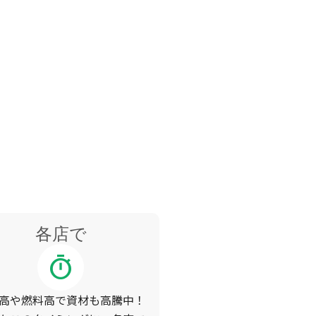
各店で
timer
高や燃料高で資材も高騰中！