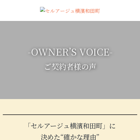
-OWNER’S VOICE-
ご契約者様の声
「セルアージュ横濱和田町」に
決めた“確かな理由”