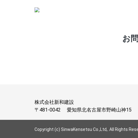
お
株式会社新和建設
〒481-0042
愛知県北名古屋市野崎山神15
Copyright (c) SinwaKensetsu Co.,Ltd,. All Rights Res