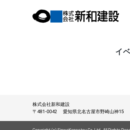
イ
株式会社新和建設
〒481-0042
愛知県北名古屋市野崎山神15
Copyright (c) SinwaKensetsu Co.,Ltd,. All Rights Res