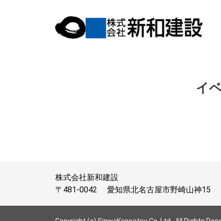
イ
株式会社新和建設
〒481-0042
愛知県北名古屋市野崎山神15
Copyright (c) SinwaKensetsu Co.,Ltd,. All Rights Res