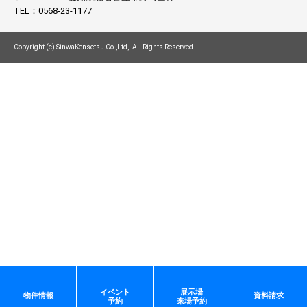
TEL：
0568-23-1177
Copyright (c) SinwaKensetsu Co.,Ltd,. All Rights Reserved.
イベント
展示場
物件情報
資料請求
予約
来場予約