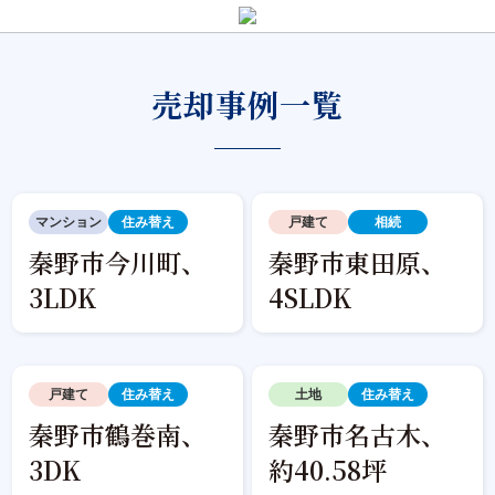
売却事例一覧
マンション
住み替え
戸建て
相続
秦野市今川町、
秦野市東田原、
3LDK
4SLDK
戸建て
住み替え
土地
住み替え
秦野市鶴巻南、
秦野市名古木、
3DK
約40.58坪